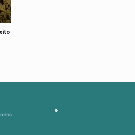
xito
iones