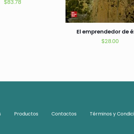
$
83.78
El emprendedor de é
$
28.00
s
Productos
Contactos
Términos y Condic