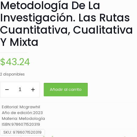
Metodología De La
Investigación. Las Rutas
Cuantitativa, Cualitativa
Y Mixta
$
43.24
2 disponibles
Metodología
Añadir al carrito
De
La
Investigación.
Editorial: Mcgrawhil
Las
Año de edición:2023
Rutas
Materia: Metodología
Cuantitativa,
ISBN:9786071520319
Cualitativa
Y
SKU:
9786071520319
Mixta