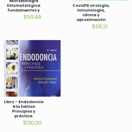
Microbiología
Covid19 virología,
Estomatológica
inmunología,
Fundamentos y
clínica y
guía práctica 3a
$
59.46
aproximación
Ed.
diagnóstica y
$
56.21
terapéutica
Libro – Endodoncia
4ta Edition
Principios y
práctica.
$
130.00