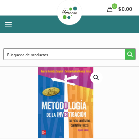
0
$0.00