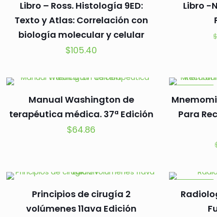
Libro – Ross. Histología 9ED:
Libro 
Texto y Atlas: Correlación con
biología molecular y celular
$
105.40
EN OFERTA
Manual Washington de
Mnemomir
terapéutica médica. 37ª Edición
Para Re
$
64.86
EN OFERTA
Principios de cirugía 2
Radiolo
volúmenes 11ava Edición
F