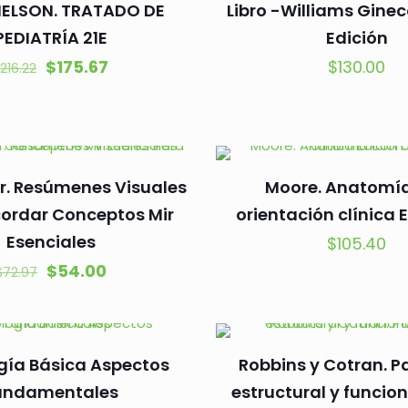
-NELSON. TRATADO DE
Libro -Williams Ginec
PEDIATRÍA 21E
Edición
El
El
$
175.67
$
130.00
$
216.22
precio
precio
original
actual
era:
es:
$216.22.
$175.67.
. Resúmenes Visuales
Moore. Anatomí
cordar Conceptos Mir
orientación clínica E
Esenciales
$
105.40
El
El
$
54.00
$
72.97
precio
precio
original
actual
era:
es:
gía Básica Aspectos
Robbins y Cotran. P
$72.97.
$54.00.
undamentales
estructural y funcion