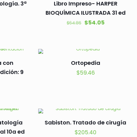
ología. 3ª
Libro Impreso- HARPER
BIOQUÍMICA ILUSTRADA 31 ed
El
El
$
54.05
$
64.86
precio
precio
original
actual
era:
es:
$64.86.
$54.05.
a con
Ortopedia
dición: 9
$
59.46
atología
Sabiston. Tratado de cirugía
al 10a ed
$
205.40