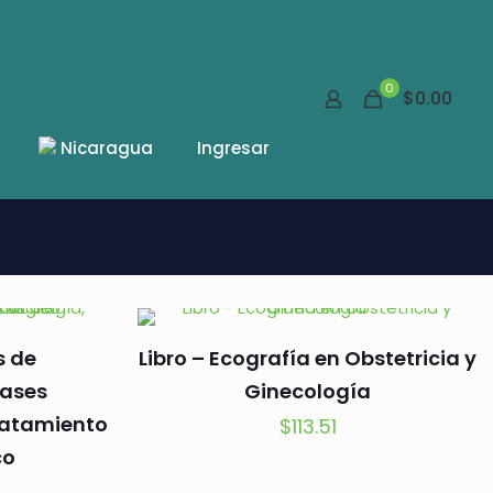
0
$0.00
Nicaragua
Ingresar
s de
Libro – Ecografía en Obstetricia y
Bases
Ginecología
tratamiento
$
113.51
co