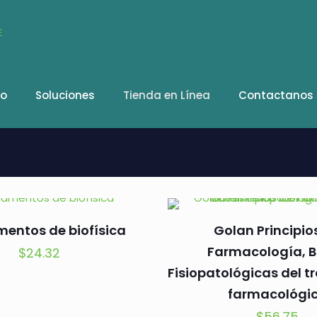
io
Soluciones
Tienda en Línea
Contactanos
entos de biofísica
Golan Principio
Farmacología, 
$
24.32
Fisiopatológicas del 
farmacológi
$
56.75