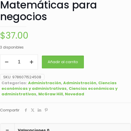
Matemáticas para
negocios
$
37.00
3 disponibles
Matemáticas
Añadir al carrito
para
negocios
cantidad
SKU:
9786071524508
Categorías:
Administración
,
Administración
,
Ciencias
económicas y administrativas
,
Ciencias económicas y
administrativas
,
McGraw Hill
,
Novedad
Compartir
Valoraciones
0