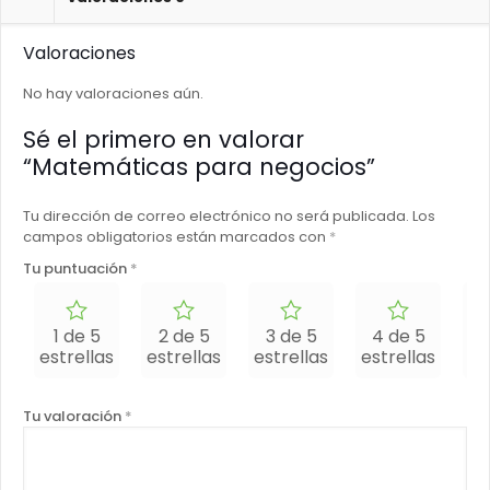
Valoraciones
No hay valoraciones aún.
Sé el primero en valorar
“Matemáticas para negocios”
Tu dirección de correo electrónico no será publicada.
Los
campos obligatorios están marcados con
*
Tu puntuación
*
1 de 5
2 de 5
3 de 5
4 de 5
5
estrellas
estrellas
estrellas
estrellas
es
Tu valoración
*