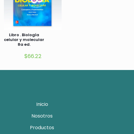
Libro . Biología
celular y molecular
8a ed.
$
66.22
Inicio
Nosotros
Productos