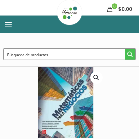
0
$0.00