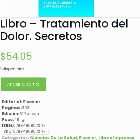
Libro – Tratamiento del
Dolor. Secretos
$
54.05
1 disponibles
Añadir al carrito
Editorial: Elsevier
Paginas:
393
Edición:
3º Edición
Peso:
491 gr
ISBN:
9788480867047
SKU:
9788480867047
Categorías:
Ciencias De La Salud
,
Elsevier
,
Libros Impresos
,