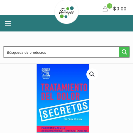
0
$0.00