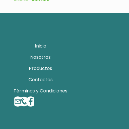
precio
precio
original
actual
era:
es:
$100.00.
$67.56.
Inicio
Nosotros
Productos
Contactos
Términos y Condiciones