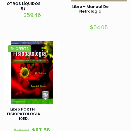
OTROS LÍQUIDOS
Libro – Manual De
6E.
Nefrologia
$
59.46
$
54.05
EN OFERTA
Libro PORTH-
FISIOPATOLOGÍA
10ED.
El
El
$
67.56
$
100.00