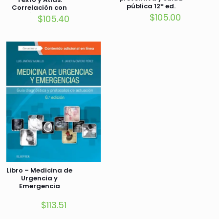
pública 12ª ed.
Correlación con
biología molecular
$
105.00
$
105.40
y celular
Libro – Medicina de
Urgencia y
Emergencia
$
113.51