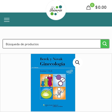
0
$0.00