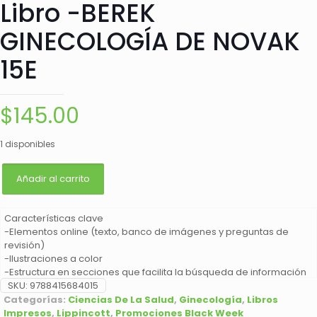
Libro -BEREK
GINECOLOGÍA DE NOVAK
15E
$
145.00
1 disponibles
Añadir al carrito
Características clave
-Elementos online (texto, banco de imágenes y preguntas de
revisión)
-Ilustraciones a color
-Estructura en secciones que facilita la búsqueda de información
-Contenidos relacionados con la cirugía robótica
SKU:
9788415684015
-Aborda el desarrollo de las subespecialidades, con capítulos
Categorías:
Ciencias De La Salud
,
Ginecología
,
Libros
destinados a la uroginecología y la reconstrucción pélvica
Impresos
,
Lippincott
,
Promociones Black Week