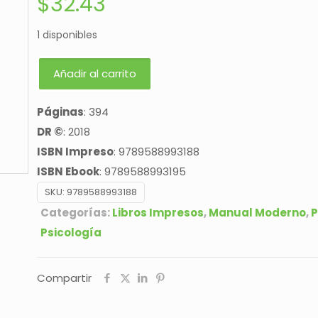
$
32.43
1 disponibles
Añadir al carrito
Páginas
: 394
DR ©
: 2018
ISBN Impreso
: 9789588993188
ISBN Ebook
: 9789588993195
SKU:
9789588993188
Categorías:
Libros Impresos
,
Manual Moderno
,
P
Psicología
Compartir