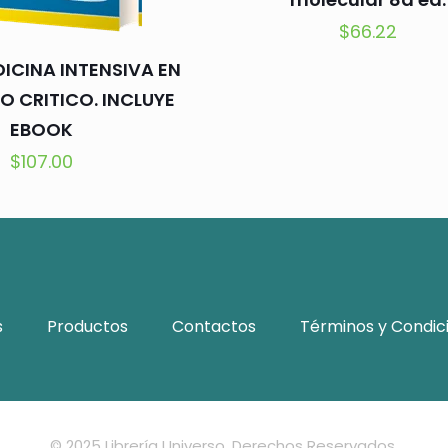
$
66.22
DICINA INTENSIVA EN
O CRITICO. INCLUYE
EBOOK
$
107.00
s
Productos
Contactos
Términos y Condic
© 2025 Librería Universo. Derechos Reservados.