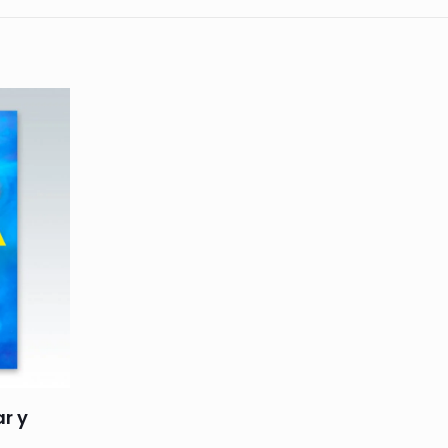
es en las Ciencias del Comportamiento, Teorías en
icar múltiples planos en los cuales se vienen
uales y estrategias metodológicas.
ar y