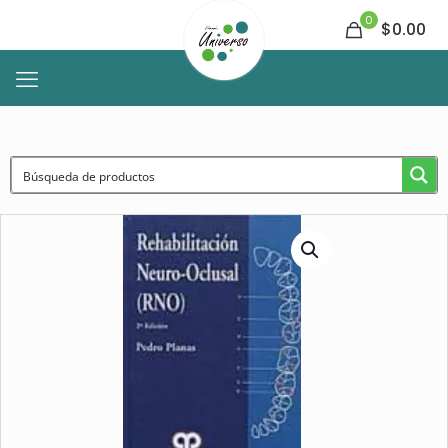
0
$0.00