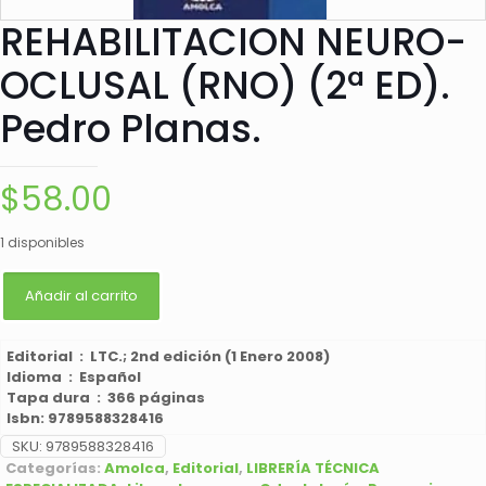
REHABILITACION NEURO-
OCLUSAL (RNO) (2ª ED).
Pedro Planas.
$
58.00
1 disponibles
Añadir al carrito
Editorial ‏ : ‎
LTC.; 2nd edición (1 Enero 2008)
Idioma ‏ : ‎
Español
Tapa dura ‏ : ‎
366 páginas
Isbn: 9789588328416
SKU:
9789588328416
Categorías:
Amolca
,
Editorial
,
LIBRERÍA TÉCNICA