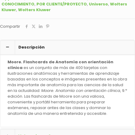
10 Resumen de los nervios craneales
CONOCIMIENTO
,
POR CLIENTE/PROYECTO
,
Universo
,
Wolters
Kluwer
,
Wolters Kluwer
Compartir
Descripción
Moore. Flashcards de Anatomía con orientación
clínica
es un conjunto de más de 400 tarjetas con
ilustraciones anatómicas y herramientas de aprendizaje
basadas en los conceptos e imágenes presentes en la obra
más importante de anatomía para las ciencias de la salud
en la actualidad:
Moore. Anatomía con orientación clínica
, 9.ª
edición. Las flashcards de Moore son una valiosa,
conveniente y portátil herramienta para preparar
exámenes, repasar antes de las clases y dominar la
anatomía de una manera entretenida y accesible.