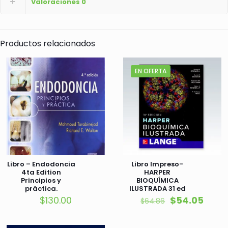
Valoraciones
0
Productos relacionados
EN OFERTA
Libro – Endodoncia
Libro Impreso-
4ta Edition
HARPER
Principios y
BIOQUÍMICA
práctica.
ILUSTRADA 31 ed
El
El
$
130.00
$
54.05
$
64.86
precio
preci
original
actua