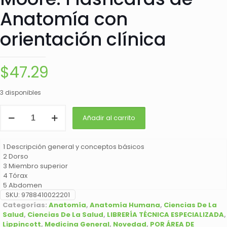
Anatomía con
orientación clínica
$
47.29
3 disponibles
Moore.
Añadir al carrito
Flashcards
de
Anatomía
1 Descripción general y conceptos básicos
con
2 Dorso
orientación
3 Miembro superior
clínica
4 Tórax
cantidad
5 Abdomen
6 Pelvis y periné
SKU:
9788410022201
7 Miembro inferior
Categorías:
Anatomía
,
Anatomía Humana
,
Ciencias De La
8 Cabeza
Salud
,
Ciencias De La Salud
,
LIBRERÍA TÉCNICA ESPECIALIZADA
,
9 Cuello
Lippincott
,
Medicina General
,
Novedad
,
POR ÁREA DE