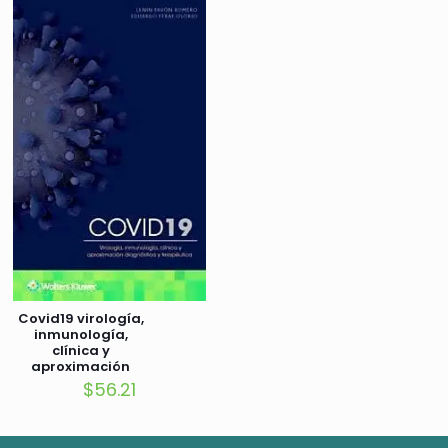
era:
es:
$64.86.
$54.0
Covid19 virología,
inmunología,
clínica y
aproximación
diagnóstica y
$
56.21
terapéutica