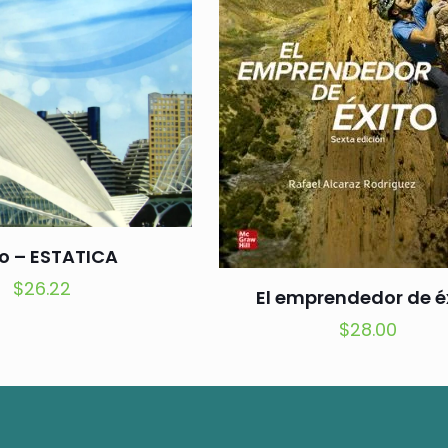
ro – ESTATICA
$
26.22
El emprendedor de é
$
28.00