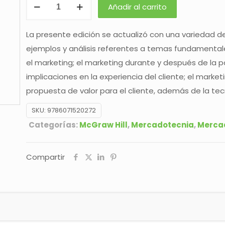
MARKETING
Añadir al carrito
16
ED
La presente edición se actualizó con una variedad de
cantidad
ejemplos y análisis referentes a temas fundamentales
el marketing; el marketing durante y después de la 
implicaciones en la experiencia del cliente; el market
propuesta de valor para el cliente, además de la tec
SKU:
9786071520272
Categorías:
McGraw Hill
,
Mercadotecnia
,
Merca
Compartir