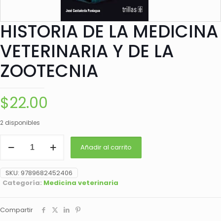
HISTORIA DE LA MEDICINA
VETERINARIA Y DE LA
ZOOTECNIA
$
22.00
2 disponibles
HISTORIA
Añadir al carrito
DE
LA
MEDICINA
SKU:
9789682452406
VETERINARIA
Categoría:
Medicina veterinaria
Y
DE
LA
Compartir
ZOOTECNIA