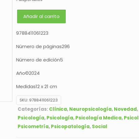
Añadir al carrito
9788411061223
Número de páginas
296
Número de edición
5
Año
©2024
Medidas
12 x 21 cm
SKU:
9788411061223
Categorías:
Clínica
,
Neuropsicología
,
Novedad
,
Psicología
,
Psicología
,
Psicología Medica
,
Psico
Psicometría
,
Psicopatología
,
Social