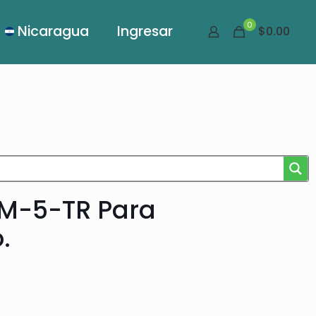
0
Nicaragua
Ingresar
$0.00
DSM-5-TR Para
.