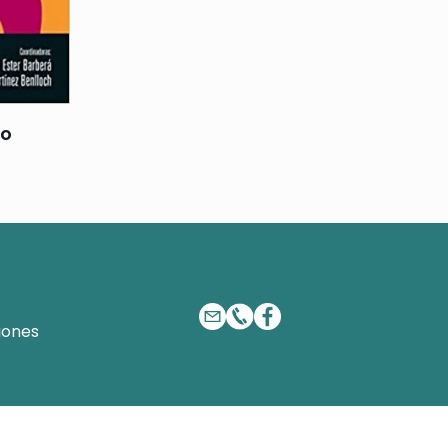
ro
iones