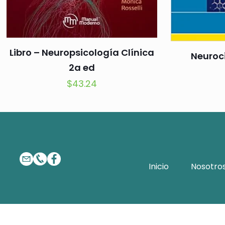
Libro – Neuropsicología Clínica
Neuroc
2a ed
$
43.24
Inicio
Nosotro