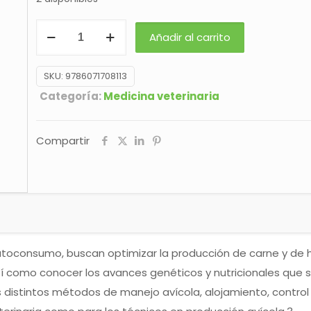
AVITECNIA
Añadir al carrito
MANEJO
DE
SKU:
9786071708113
LAS
Categoría:
Medicina veterinaria
AVES
DOMESTICAS
Compartir
MÁS
COMUNES
cantidad
utoconsumo, buscan optimizar la producción de carne y de h
sí como conocer los avances genéticos y nutricionales que
 distintos métodos de manejo avícola, alojamiento, control al