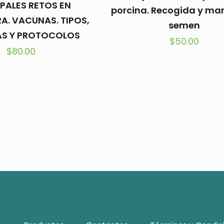
IPALES RETOS EN
porcina. Recogida y man
A. VACUNAS. TIPOS,
semen
AS Y PROTOCOLOS
$
50.00
$
80.00