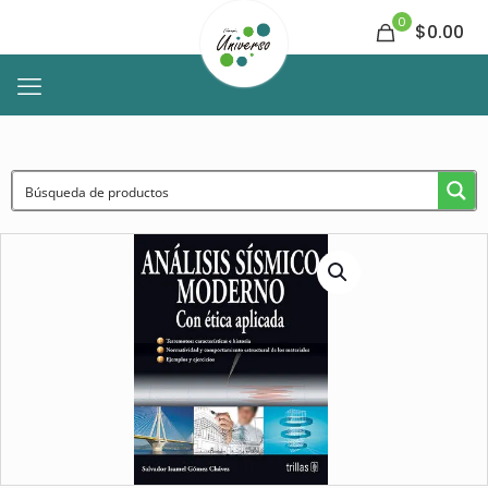
0
$0.00