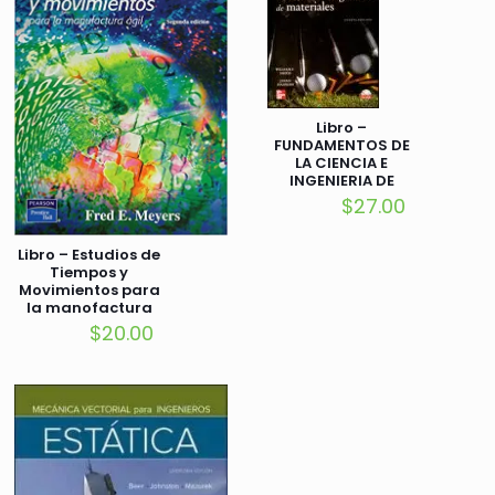
Libro –
FUNDAMENTOS DE
LA CIENCIA E
INGENIERIA DE
MATERIALES
$
27.00
Libro – Estudios de
Tiempos y
Movimientos para
la manofactura
ágil
$
20.00