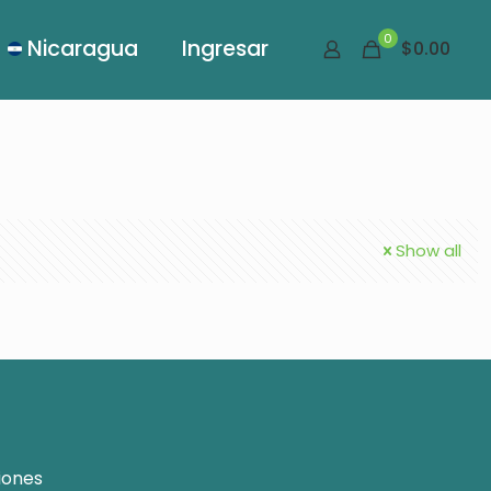
0
Nicaragua
Ingresar
$0.00
Show all
iones