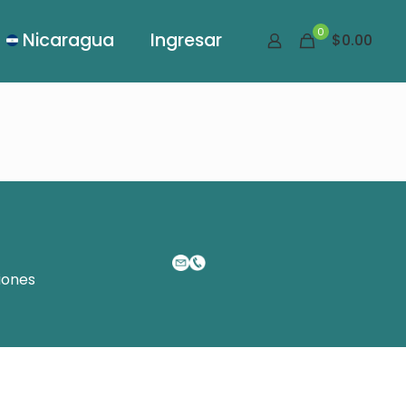
0
Nicaragua
Ingresar
$0.00
iones