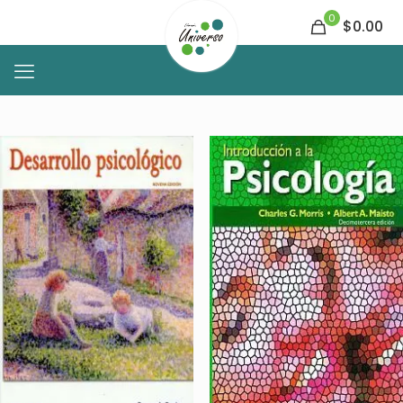
0
$0.00