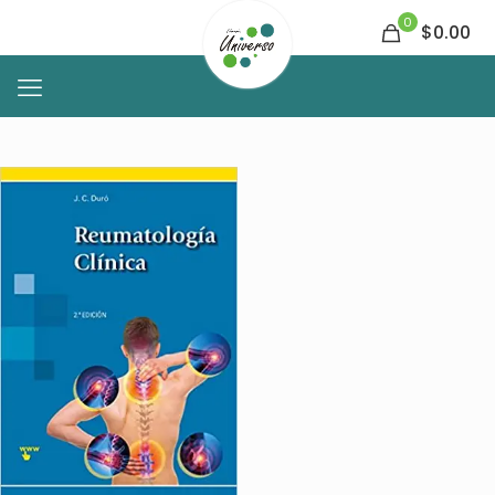
0
$0.00